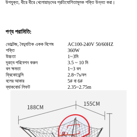
উপযুক্ত, ধীরে ধীরে খেলোয়াড়দের প্রতিযোগিতামূলক শক্তি উন্নত করা।
পণ্য পরামিতি:
ভোল্টেজ, বৈদ্যুতিক একক বিশেষ
AC100-240V 50/60HZ
শক্তি
360W
উচ্চতা
1~3মি
দূরত্ব পরিবেশন করুন
3.5 ~ 10 মি
বল ক্ষমতা
1~3 বল
ফ্রিকোয়েন্সি
2.8~7s/বল
বলের আকার
5# বা 6#
ব্যাকবোর্ড লিফট
2.35~2.75m