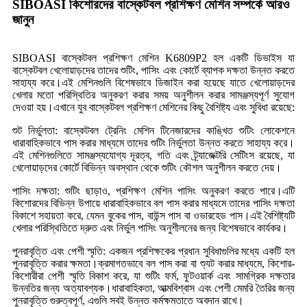
SIBOASI কিশোরদের বাস্কেটবল প্রশিক্ষণ মেশিন সম্পর্কে আরও
জানুন
SIBOASI বাস্কেটবল প্রশিক্ষণ মেশিন K6809P2 হল একটি ডিভাইস যা
বাস্কেটবল খেলোয়াড়দের তাদের শুটিং, পাসিং এবং কোর্টে ব্যাপক দক্ষতা উন্নত করতে
সাহায্য করে।এই মেশিনগুলি বিশেষভাবে ডিজাইন করা হয়েছে যাতে খেলোয়াড়দের
খেলার মতো পরিস্থিতির অনুকরণ করার সময় অনুশীলন করার সামঞ্জস্যপূর্ণ সুযোগ
দেওয়া হয়।এখানে যুব বাস্কেটবল প্রশিক্ষণ মেশিনের কিছু বৈশিষ্ট্য এবং সুবিধা রয়েছে:
শুট নির্ভুলতা: বাস্কেটবল ট্রেনিং মেশিন টিনেজারদের কাঙ্খিত শুটিং লোকেশনে
ধারাবাহিকভাবে পাস করার মাধ্যমে তাদের শুটিং নির্ভুলতা উন্নত করতে সাহায্য করে।
এই মেশিনগুলিতে সামঞ্জস্যযোগ্য দূরত্ব, গতি এবং ট্র্যাজেক্টরি সেটিংস রয়েছে, যা
খেলোয়াড়দের কোর্টে বিভিন্ন অবস্থান থেকে শুটিং কৌশল অনুশীলন করতে দেয়।
পাসিং দক্ষতা: শুটিং ছাড়াও, প্রশিক্ষণ মেশিন পাসিং অনুকরণ করতে পারে।এটি
কিশোরদের বিভিন্ন উপায়ে ধারাবাহিকভাবে বল পাস করার মাধ্যমে তাদের পাসিং দক্ষতা
বিকাশে সহায়তা করে, যেমন বুকের পাস, বাউন্স পাস বা ওভারহেড পাস।এই বৈশিষ্ট্যটি
খেলার পরিস্থিতিতে দ্রুত এবং নির্ভুল পাসিং অনুশীলনের জন্য বিশেষভাবে কার্যকর।
পুনরাবৃত্তি এবং পেশী স্মৃতি: একজন প্রশিক্ষকের প্রধান সুবিধাগুলির মধ্যে একটি হল
পুনরাবৃত্তি করার ক্ষমতা।ক্রমাগতভাবে বল পাস করা বা শ্যুট করার মাধ্যমে, কিশোর-
কিশোরীরা পেশী স্মৃতি বিকাশ করে, যা শুটিং ফর্ম, ফুটওয়ার্ক এবং সামগ্রিক দক্ষতার
উন্নতির জন্য অত্যাবশ্যক।ধারাবাহিকতা, আত্মবিশ্বাস এবং পেশী মেমরি তৈরির জন্য
পুনরাবৃত্তি গুরুত্বপূর্ণ, এগুলি সবই উন্নত কর্মক্ষমতাতে অবদান রাখে।