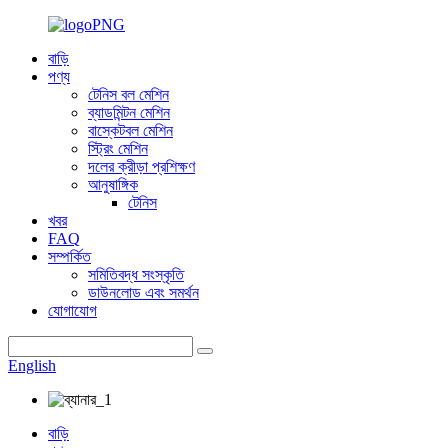
বাড়ি
পণ্য
টেনিস বল মেশিন
ব্যাডমিন্টন মেশিন
বাস্কেটবল মেশিন
স্ট্রিং মেশিন
দলের ক্রীড়া প্রশিক্ষণ
আনুষাঙ্গিক
টেনিস
খবর
FAQ
সম্পর্কিত
সমিতিবদ্ধ সংস্কৃতি
ডাউনলোড এবং সমর্থন
যোগাযোগ
English
বাড়ি