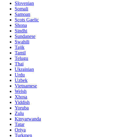
Slovenian
Somali
Samoan
Scots Gaelic
Shona
Sindhi
Sundanese
Swahili
Tajik
Tamil
Telugu
Thai
Ukrainian
Urdu
Uzbek
Vietnamese
Welsh
Xhosa
Yiddish
Yoruba
Zulu
Kinyarwanda
Tatar
Oriya
Turkmen