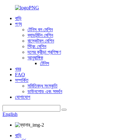
বাড়ি
পণ্য
টেনিস বল মেশিন
ব্যাডমিন্টন মেশিন
বাস্কেটবল মেশিন
স্ট্রিং মেশিন
দলের ক্রীড়া প্রশিক্ষণ
আনুষাঙ্গিক
টেনিস
খবর
FAQ
সম্পর্কিত
সমিতিবদ্ধ সংস্কৃতি
ডাউনলোড এবং সমর্থন
যোগাযোগ
English
বাড়ি