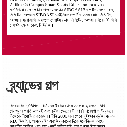
Zhitimei® Campus Smart Sports Education।এবং চারটি
সাবসিডিয়ারি কোম্পানির সাথে: ডংগুয়ান SIBOASI ইসপোর্টস সেলস কোং,
লিমিটেড, ডংগুয়ান SIBOASI ফেইক্সিয়াং স্পোর্টস সেলস কোং, লিমিটেড,
ডংগুয়ান সিবোআসি জিয়াংশো স্পোর্টস কোং, লিমিটেড, ডংগুয়ান সিবোএসি সিসি
স্পোর্টস সেলস কোং, লিমিটেড।
ব্র্যান্ডের গল্প
সিবোয়াসির প্রতিষ্ঠাতা, যিনি মেকাট্রনিক্স থেকে স্নাতক হয়েছেন, তিনি
খেলাধুলার প্রতি আগ্রহী এবং ক্রীড়া ক্ষেত্রে উদ্ভাবনী গবেষণা ও উন্নয়নে
নিজেকে নিয়োজিত করেছেন।তিনি 2006 সাল থেকে বুদ্ধিমান ক্রীড়া পণ্যের
RD, ডিজাইন, আপগ্রেডিং এবং উদ্ভাবনের দিকে মনোনিবেশ করছেন,
প্রাথমিক তারিখে খেলাধুলায় একটি শক্তিশালী দেশ হওয়ার চীনা স্বপ্ন