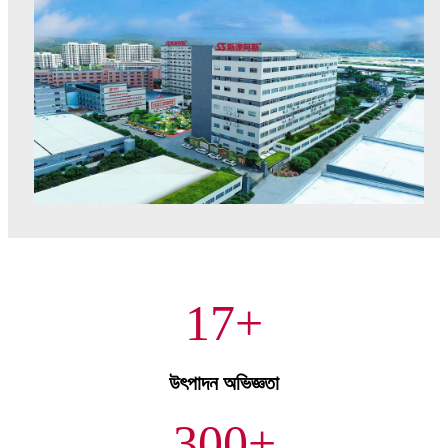
17
+
উৎপাদন অভিজ্ঞতা
300
+