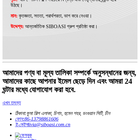
উঠছে।
মান:
কৃতজ্ঞতা, সততা, পরার্থপরতা, ভাগ করে নেওয়া।
উদ্দেশ্য:
আন্তর্জাতিক SIBOASI গ্রুপ প্রতিষ্ঠা করা।
আমাদের পণ্য বা মূল্য তালিকা সম্পর্কে অনুসন্ধানের জন্য,
আমাদের কাছে আপনার ইমেল ছেড়ে দিন এবং আমরা 24
ঘন্টার মধ্যে যোগাযোগ করা হবে.
এখন তদন্ত
ঠিকানা:
ফুমা শিল্প এলাকা, চিগাং, হুমেন শহর, ডংগুয়ান সিটি, চীন
ফোন:
86-13798861606
ই-মেইল
livia@siboasi.com.cn