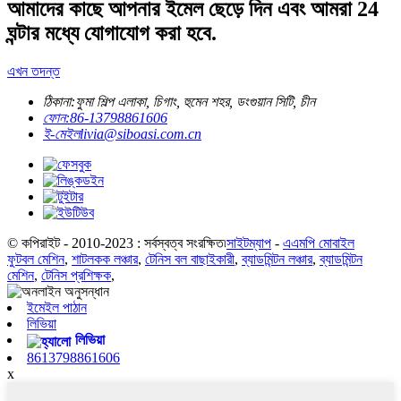
আমাদের কাছে আপনার ইমেল ছেড়ে দিন এবং আমরা 24
ঘন্টার মধ্যে যোগাযোগ করা হবে.
এখন তদন্ত
ঠিকানা:
ফুমা শিল্প এলাকা, চিগাং, হুমেন শহর, ডংগুয়ান সিটি, চীন
ফোন:
86-13798861606
ই-মেইল
livia@siboasi.com.cn
© কপিরাইট - 2010-2023 : সর্বস্বত্ব সংরক্ষিত৷
সাইটম্যাপ
-
এএমপি মোবাইল
ফুটবল মেশিন
,
শাটলকক লঞ্চার
,
টেনিস বল বাছাইকারী
,
ব্যাডমিন্টন লঞ্চার
,
ব্যাডমিন্টন
মেশিন
,
টেনিস প্রশিক্ষক
,
ইমেইল পাঠান
লিভিয়া
লিভিয়া
8613798861606
x