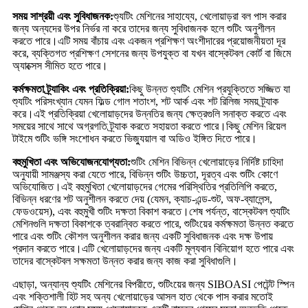
সময় সাশ্রয়ী এবং সুবিধাজনক:
শ্যুটিং মেশিনের সাহায্যে, খেলোয়াড়রা বল পাস করার
জন্য অন্যদের উপর নির্ভর না করে তাদের জন্য সুবিধাজনক হলে শুটিং অনুশীলন
করতে পারে।এটি সময় বাঁচায় এবং একজন প্রশিক্ষণ অংশীদারের প্রয়োজনীয়তা দূর
করে, ব্যক্তিগত প্রশিক্ষণ সেশনের জন্য উপযুক্ত বা যখন বাস্কেটবল কোর্ট বা জিমে
অ্যাক্সেস সীমিত হতে পারে।
কর্মক্ষমতা ট্র্যাকিং এবং প্রতিক্রিয়া:
কিছু উন্নত শ্যুটিং মেশিন প্রযুক্তিতে সজ্জিত যা
শ্যুটিং পরিসংখ্যান যেমন ফিল্ড গোল শতাংশ, শট আর্ক এবং শট রিলিজ সময় ট্র্যাক
করে।এই প্রতিক্রিয়া খেলোয়াড়দের উন্নতির জন্য ক্ষেত্রগুলি সনাক্ত করতে এবং
সময়ের সাথে সাথে অগ্রগতি ট্র্যাক করতে সহায়তা করতে পারে।কিছু মেশিন রিয়েল
টাইমে শুটিং ভঙ্গি সংশোধন করতে ভিজ্যুয়াল বা অডিও ইঙ্গিত দিতে পারে।
বহুমুখিতা এবং অভিযোজনযোগ্যতা:
শুটিং মেশিন বিভিন্ন খেলোয়াড়ের নির্দিষ্ট চাহিদা
অনুযায়ী সামঞ্জস্য করা যেতে পারে, বিভিন্ন শুটিং উচ্চতা, দূরত্ব এবং শুটিং কোণে
অভিযোজিত।এই বহুমুখিতা খেলোয়াড়দের গেমের পরিস্থিতির প্রতিলিপি করতে,
বিভিন্ন ধরণের শট অনুশীলন করতে দেয় (যেমন, ক্যাচ-এন্ড-শুট, অফ-ব্যালেন্স,
ফেডওয়েস), এবং বহুমুখী শুটিং দক্ষতা বিকাশ করতে।শেষ পর্যন্ত, বাস্কেটবল শ্যুটিং
মেশিনগুলি দক্ষতা বিকাশকে ত্বরান্বিত করতে পারে, শুটিংয়ের কর্মক্ষমতা উন্নত করতে
পারে এবং শুটিং কৌশল অনুশীলন করার জন্য একটি সুবিধাজনক এবং দক্ষ উপায়
প্রদান করতে পারে।এটি খেলোয়াড়দের জন্য একটি মূল্যবান বিনিয়োগ হতে পারে এবং
তাদের বাস্কেটবল সক্ষমতা উন্নত করার জন্য কাজ করা সুবিধাগুলি।
এছাড়া, অন্যান্য শ্যুটিং মেশিনের বিপরীতে, শুটিংয়ের জন্য SIBOASI পেটেন্ট স্পিন
এবং শক্তিশালী হিট সহ অন্য খেলোয়াড়ের আসল হাত থেকে পাস করার মতোই