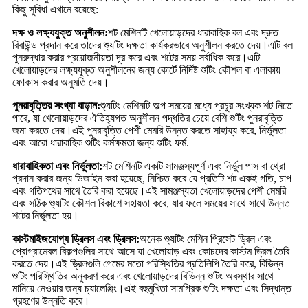
কিছু সুবিধা এখানে রয়েছে:
দক্ষ ও লক্ষ্যযুক্ত অনুশীলন:
শট মেশিনটি খেলোয়াড়দের ধারাবাহিক বল এবং দ্রুত
রিবাউন্ড প্রদান করে তাদের শ্যুটিং দক্ষতা কার্যকরভাবে অনুশীলন করতে দেয়।এটি বল
পুনরুদ্ধার করার প্রয়োজনীয়তা দূর করে এবং শটের সময় সর্বাধিক করে।এটি
খেলোয়াড়দের লক্ষ্যযুক্ত অনুশীলনের জন্য কোর্টে নির্দিষ্ট শুটিং কৌশল বা এলাকায়
ফোকাস করার অনুমতি দেয়।
পুনরাবৃত্তির সংখ্যা বাড়ান:
শ্যুটিং মেশিনটি অল্প সময়ের মধ্যে প্রচুর সংখ্যক শট নিতে
পারে, যা খেলোয়াড়দের ঐতিহ্যগত অনুশীলন পদ্ধতির চেয়ে বেশি শুটিং পুনরাবৃত্তি
জমা করতে দেয়।এই পুনরাবৃত্তি পেশী মেমরি উন্নত করতে সাহায্য করে, নির্ভুলতা
এবং আরো ধারাবাহিক শুটিং কর্মক্ষমতা জন্য শুটিং ফর্ম.
ধারাবাহিকতা এবং নির্ভুলতা:
শট মেশিনটি একটি সামঞ্জস্যপূর্ণ এবং নির্ভুল পাস বা থ্রো
প্রদান করার জন্য ডিজাইন করা হয়েছে, নিশ্চিত করে যে প্রতিটি শট একই গতি, চাপ
এবং গতিপথের সাথে তৈরি করা হয়েছে।এই সামঞ্জস্যতা খেলোয়াড়দের পেশী মেমরি
এবং সঠিক শ্যুটিং কৌশল বিকাশে সহায়তা করে, যার ফলে সময়ের সাথে সাথে উন্নত
শটের নির্ভুলতা হয়।
কাস্টমাইজযোগ্য ড্রিলস এবং ড্রিলস:
অনেক শ্যুটিং মেশিন প্রিসেট ড্রিল এবং
প্রোগ্রামেবল বিকল্পগুলির সাথে আসে যা খেলোয়াড় এবং কোচদের কাস্টম ড্রিল তৈরি
করতে দেয়।এই ড্রিলগুলি গেমের মতো পরিস্থিতির প্রতিলিপি তৈরি করে, বিভিন্ন
শুটিং পরিস্থিতির অনুকরণ করে এবং খেলোয়াড়দের বিভিন্ন শুটিং অবস্থার সাথে
মানিয়ে নেওয়ার জন্য চ্যালেঞ্জিং।এই বহুমুখিতা সামগ্রিক শুটিং দক্ষতা এবং সিদ্ধান্ত
গ্রহণের উন্নতি করে।