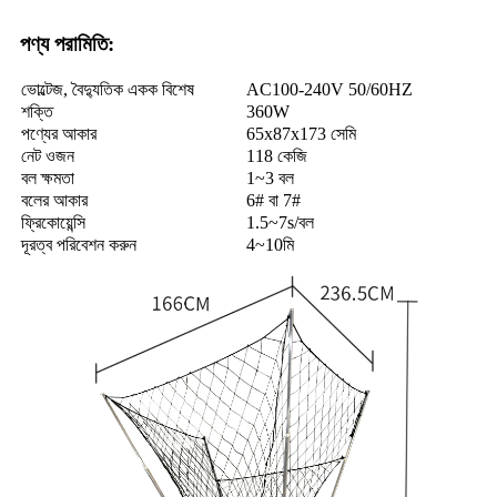
পণ্য পরামিতি:
ভোল্টেজ, বৈদ্যুতিক একক বিশেষ
AC100-240V 50/60HZ
শক্তি
360W
পণ্যের আকার
65x87x173 সেমি
নেট ওজন
118 কেজি
বল ক্ষমতা
1~3 বল
বলের আকার
6# বা 7#
ফ্রিকোয়েন্সি
1.5~7s/বল
দূরত্ব পরিবেশন করুন
4~10মি