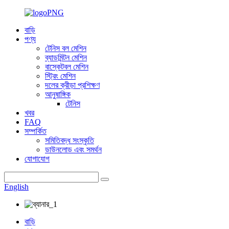
বাড়ি
পণ্য
টেনিস বল মেশিন
ব্যাডমিন্টন মেশিন
বাস্কেটবল মেশিন
স্ট্রিং মেশিন
দলের ক্রীড়া প্রশিক্ষণ
আনুষাঙ্গিক
টেনিস
খবর
FAQ
সম্পর্কিত
সমিতিবদ্ধ সংস্কৃতি
ডাউনলোড এবং সমর্থন
যোগাযোগ
English
বাড়ি