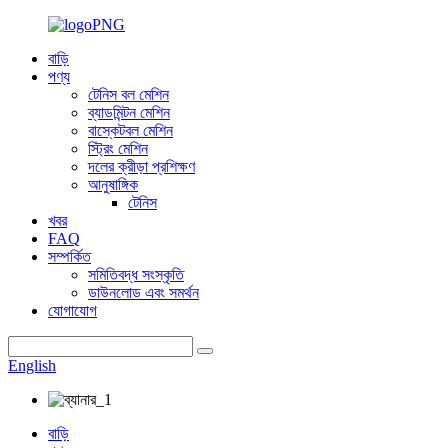
বাড়ি
পণ্য
টেনিস বল মেশিন
ব্যাডমিন্টন মেশিন
বাস্কেটবল মেশিন
স্ট্রিং মেশিন
দলের ক্রীড়া প্রশিক্ষণ
আনুষাঙ্গিক
টেনিস
খবর
FAQ
সম্পর্কিত
সমিতিবদ্ধ সংস্কৃতি
ডাউনলোড এবং সমর্থন
যোগাযোগ
English
বাড়ি