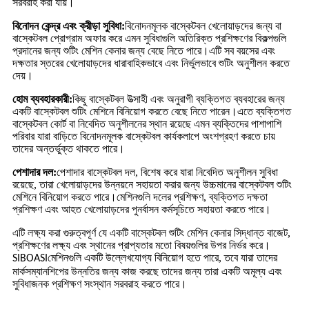
সরবরাহ করা যায়।
বিনোদন কেন্দ্র এবং ক্রীড়া সুবিধা:
বিনোদনমূলক বাস্কেটবল খেলোয়াড়দের জন্য বা
বাস্কেটবল প্রোগ্রাম অফার করে এমন সুবিধাগুলি অতিরিক্ত প্রশিক্ষণের বিকল্পগুলি
প্রদানের জন্য শুটিং মেশিন কেনার জন্য বেছে নিতে পারে।এটি সব বয়সের এবং
দক্ষতার স্তরের খেলোয়াড়দের ধারাবাহিকভাবে এবং নির্ভুলভাবে শুটিং অনুশীলন করতে
দেয়।
হোম ব্যবহারকারী:
কিছু বাস্কেটবল উত্সাহী এবং অনুরাগী ব্যক্তিগত ব্যবহারের জন্য
একটি বাস্কেটবল শুটিং মেশিনে বিনিয়োগ করতে বেছে নিতে পারেন।এতে ব্যক্তিগত
বাস্কেটবল কোর্ট বা নিবেদিত অনুশীলনের স্থান রয়েছে এমন ব্যক্তিদের পাশাপাশি
পরিবার যারা বাড়িতে বিনোদনমূলক বাস্কেটবল কার্যকলাপে অংশগ্রহণ করতে চায়
তাদের অন্তর্ভুক্ত থাকতে পারে।
পেশাদার দল:
পেশাদার বাস্কেটবল দল, বিশেষ করে যারা নিবেদিত অনুশীলন সুবিধা
রয়েছে, তারা খেলোয়াড়দের উন্নয়নে সহায়তা করার জন্য উচ্চমানের বাস্কেটবল শুটিং
মেশিনে বিনিয়োগ করতে পারে।মেশিনগুলি দলের প্রশিক্ষণ, ব্যক্তিগত দক্ষতা
প্রশিক্ষণ এবং আহত খেলোয়াড়দের পুনর্বাসন কর্মসূচিতে সহায়তা করতে পারে।
এটি লক্ষ্য করা গুরুত্বপূর্ণ যে একটি বাস্কেটবল শুটিং মেশিন কেনার সিদ্ধান্ত বাজেট,
প্রশিক্ষণের লক্ষ্য এবং স্থানের প্রাপ্যতার মতো বিষয়গুলির উপর নির্ভর করে।
মেশিনগুলি একটি উল্লেখযোগ্য বিনিয়োগ হতে পারে, তবে যারা তাদের
SIBOASI
মার্কসম্যানশিপের উন্নতির জন্য কাজ করছে তাদের জন্য তারা একটি অমূল্য এবং
সুবিধাজনক প্রশিক্ষণ সংস্থান সরবরাহ করতে পারে।