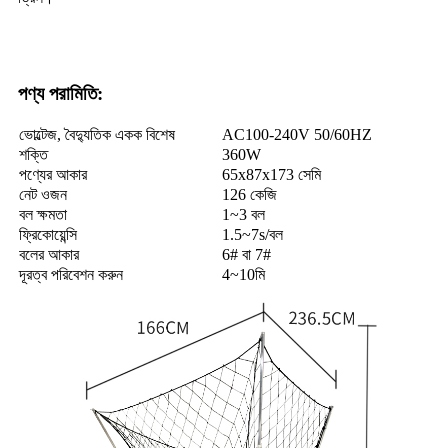
পণ্য পরামিতি:
ভোল্টেজ, বৈদ্যুতিক একক বিশেষ
AC100-240V 50/60HZ
শক্তি
360W
পণ্যের আকার
65x87x173 সেমি
নেট ওজন
126 কেজি
বল ক্ষমতা
1~3 বল
ফ্রিকোয়েন্সি
1.5~7s/বল
বলের আকার
6# বা 7#
দূরত্ব পরিবেশন করুন
4~10মি