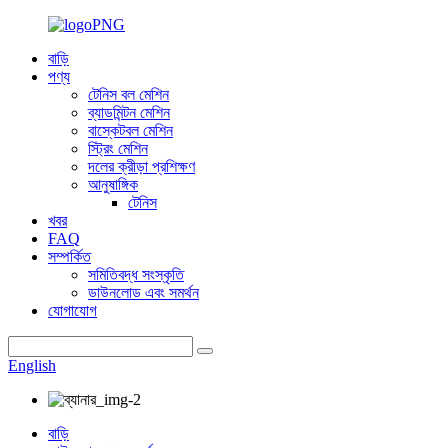
বাড়ি
পণ্য
টেনিস বল মেশিন
ব্যাডমিন্টন মেশিন
বাস্কেটবল মেশিন
স্ট্রিং মেশিন
দলের ক্রীড়া প্রশিক্ষণ
আনুষাঙ্গিক
টেনিস
খবর
FAQ
সম্পর্কিত
সমিতিবদ্ধ সংস্কৃতি
ডাউনলোড এবং সমর্থন
যোগাযোগ
English
বাড়ি