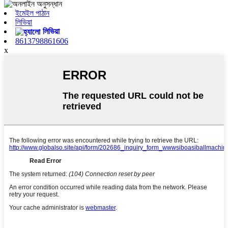
ইমেইল পাঠান
লিভিয়া
লিভিয়া
8613798861606
x