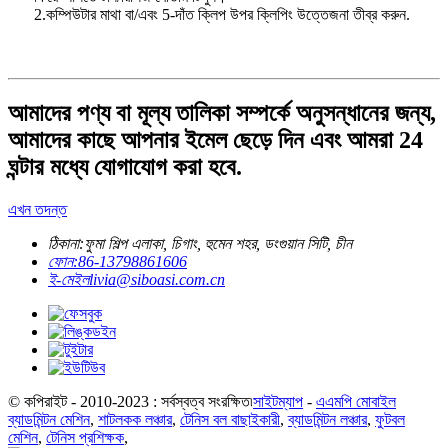
2.কম্পিউটার মাথা বা/এবং 5-দাঁত ক্লিপ উপর ক্লিপিং উত্তেজনা তীব্র করুন.
আমাদের পণ্য বা মূল্য তালিকা সম্পর্কে অনুসন্ধানের জন্য,
আমাদের কাছে আপনার ইমেল ছেড়ে দিন এবং আমরা 24
ঘন্টার মধ্যে যোগাযোগ করা হবে.
এখন তদন্ত
ঠিকানা:
ফুমা শিল্প এলাকা, চিগাং, হুমেন শহর, ডংগুয়ান সিটি, চীন
ফোন:
86-13798861606
ই-মেইল
livia@siboasi.com.cn
© কপিরাইট - 2010-2023 : সর্বস্বত্ব সংরক্ষিত৷
সাইটম্যাপ
-
এএমপি মোবাইল
ব্যাডমিন্টন মেশিন
,
শাটলকক লঞ্চার
,
টেনিস বল বাছাইকারী
,
ব্যাডমিন্টন লঞ্চার
,
ফুটবল
মেশিন
,
টেনিস প্রশিক্ষক
,