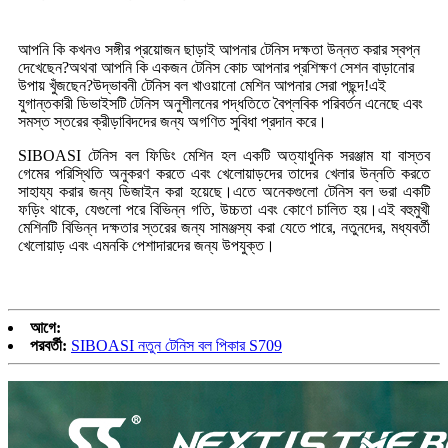
আপনি কি কখনও সঙ্গীর প্রয়োজন ছাড়াই আপনার টেনিস দক্ষতা উন্নত করার স্বপ্ন
দেখেছেন?অথবা আপনি কি একজন টেনিস কোচ আপনার প্রশিক্ষণ সেশন বাড়ানোর
উপায় খুঁজছেন?উদ্ভাবনী টেনিস বল খাওয়ানো মেশিন আপনার সেরা পছন্দ!এই
যুগান্তকারী ডিভাইসটি টেনিস অনুশীলনের পদ্ধতিতে বৈপ্লবিক পরিবর্তন এনেছে এবং
সমস্ত স্তরের ক্রীড়াবিদদের জন্য অগণিত সুবিধা প্রদান করে।
SIBOASI টেনিস বল ফিডিং মেশিন হল একটি অত্যাধুনিক সরঞ্জাম যা বাস্তব
গেমের পরিস্থিতি অনুকরণ করতে এবং খেলোয়াড়দের তাদের খেলার উন্নতি করতে
সাহায্য করার জন্য ডিজাইন করা হয়েছে।এতে অনেকগুলো টেনিস বল ভরা একটি
ফড়িং থাকে, যেগুলো পরে বিভিন্ন গতি, উচ্চতা এবং কোণে চালিত হয়।এই বহুমুখী
মেশিনটি বিভিন্ন দক্ষতার স্তরের জন্য সামঞ্জস্য করা যেতে পারে, নতুনদের, মধ্যবর্তী
খেলোয়াড় এবং এমনকি পেশাদারদের জন্য উপযুক্ত।
আগে:
পরবর্তী:
SIBOASI নতুন টেনিস বল পিকার S709