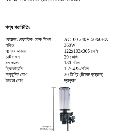
পণ্য পরামিতি:
ভোল্টেজ, বৈদ্যুতিক একক বিশেষ
AC100-240V 50/60HZ
শক্তি
360W
পণ্যের আকার
122x103x305 সেমি
নেট ওজন
29 কেজি
বল ক্ষমতা
180 শাটল
ফ্রিকোয়েন্সি
1.2~4.9s/শাটল
অনুভূমিক কোণ
30 ডিগ্রি (রিমোট কন্ট্রোল)
উচ্চতা কোণ
ম্যানুয়াল