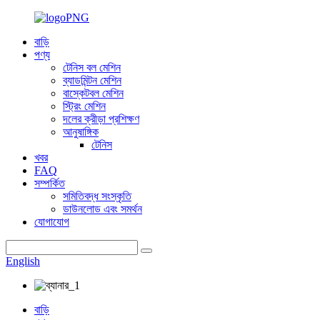
বাড়ি
পণ্য
টেনিস বল মেশিন
ব্যাডমিন্টন মেশিন
বাস্কেটবল মেশিন
স্ট্রিং মেশিন
দলের ক্রীড়া প্রশিক্ষণ
আনুষাঙ্গিক
টেনিস
খবর
FAQ
সম্পর্কিত
সমিতিবদ্ধ সংস্কৃতি
ডাউনলোড এবং সমর্থন
যোগাযোগ
English
বাড়ি