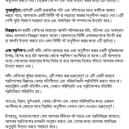
অনুশীলন করতে দেয়।স্ট্রোক কৌশল এবং সময় উন্নত করার জন্য এটি দুর্দান্ত।
পুনরাবৃত্তি:
মেশিনটি একটি ধারাবাহিক গতি এবং গতিপথের সাথে বলটিকে আঘাত
করতে পারে, আপনাকে একটি নির্দিষ্ট শট বা নড়াচড়া বারবার অনুশীলন করতে দেয়।এটি
পেশী স্মৃতি বিকাশে সহায়তা করে এবং সামগ্রিক শট সম্পাদনের উন্নতি করে।
নিয়ন্ত্রণ:
বল শ্যুটিং মেশিনের সাহায্যে আপনি শাটলককের গতি, গতিপথ এবং অবস্থান
আরও ভালভাবে নিয়ন্ত্রণ করতে পারেন।আদালতের নির্দিষ্ট এলাকাগুলোকে টার্গেট করা
বা আপনি উন্নত করতে চান এমন নির্দিষ্ট শট অনুশীলন করার জন্য এটি দুর্দান্ত।
একা প্রশিক্ষণ:
একটি শুটিং মেশিন ব্যবহার করা একা অনুশীলন করার একটি সুবিধাজনক
উপায়, বিশেষ করে যদি আপনার কোনো প্রশিক্ষণ অংশীদার না থাকে।এটি আপনাকে
অন্য লোকেদের সাহায্যের উপর নির্ভর না করে আপনার নিজের গতিতে আপনার দক্ষতা
উন্নত করতে দেয়।
শুটিং মেশিনের সুবিধা থাকলেও, এটি লক্ষ্য করা গুরুত্বপূর্ণ যে এটি একটি বাস্তব
প্রতিপক্ষের বিরুদ্ধে খেলার গতিশীলতা এবং পরিবর্তনগুলি প্রতিলিপি করতে পারে না।
ব্যাডমিন্টন একটি গতিশীল খেলা, যেখানে পরিস্থিতি এবং প্রতিপক্ষের গতিবিধি
প্রতিনিয়ত পরিবর্তিত হয়।
অতএব, ড্রিল, ফুটওয়ার্ক, খেলার কৌশল এবং খেলার পরিস্থিতির জন্য একজন
অংশীদার বা কোচের সাথে নিয়মিত অনুশীলন সেশনে যোগ দেওয়াও গুরুত্বপূর্ণ।
উপরন্তু, অন্যদের সাথে খেলা আপনার বিভিন্ন শট পড়ার এবং প্রতিক্রিয়া জানাতে,
আপনার প্রতিপক্ষের চালগুলি অনুমান করতে এবং গেমের জন্য আপনার সামগ্রিক
অনুভূতি উন্নত করতে সহায়তা করে।