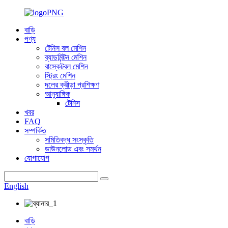
বাড়ি
পণ্য
টেনিস বল মেশিন
ব্যাডমিন্টন মেশিন
বাস্কেটবল মেশিন
স্ট্রিং মেশিন
দলের ক্রীড়া প্রশিক্ষণ
আনুষাঙ্গিক
টেনিস
খবর
FAQ
সম্পর্কিত
সমিতিবদ্ধ সংস্কৃতি
ডাউনলোড এবং সমর্থন
যোগাযোগ
English
বাড়ি