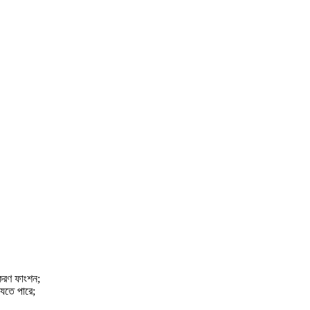
্তকরণ ফাংশন;
যেতে পারে;