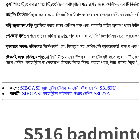
ক্ল্যাম্পিং:
স্ট্রিং করার সময় স্ট্রিংগুলিকে যথাস্থানে ধরে রাখার জন্য মেশিনের একটি নির্ভ
মাউন্টিং সিস্টেম:
স্ট্রিং করার সময় র্যাকেটটিকে নিরাপদে ধরে রাখার জন্য মেশিনের একটি শ
দড়ি ক্ল্যাম্পস:
দড়ি সুরক্ষিত করার জন্য মেশিনে দক্ষ এবং কার্যকরী দড়ির ক্ল্যাম্প থাক
পে-অফ টুল:
মেশিনে তারের কাটার, awls, প্লায়ার এবং স্টার্টিং ক্লিপগুলির মতো প্রয়োজ
ব্যবহারে সহজ:
পরিষ্কার নির্দেশাবলী এবং নিয়ন্ত্রণ সহ মেশিনগুলি ব্যবহারকারী-বান্ধ
টেকসই এবং নির্ভরযোগ্য:
মেশিনটি উচ্চ মানের উপকরণ এবং টেকসই হতে হবে।এটি কোনও বড় 
সাথে টেনিস, ব্যাডমিন্টন বা স্কোয়াশ র্যাকেটগুলিকে স্ট্রিং করতে পারে, উচ্চ মানের স্ট্
আগে:
SIBOASI ব্যাডমিন্টন টেনিস র‌্যাকেট স্ট্রিং মেশিন S3169U
পরবর্তী:
SIBOASI ব্যাডমিন্টন শাটলকক লঞ্চার মেশিন S8025A