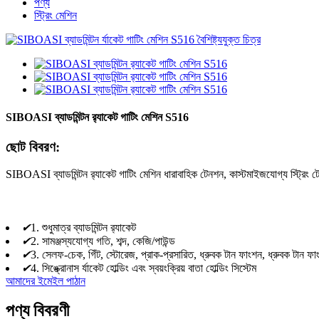
পণ্য
স্ট্রিং মেশিন
SIBOASI ব্যাডমিন্টন র‌্যাকেট গাটিং মেশিন S516
ছোট বিবরণ:
SIBOASI ব্যাডমিন্টন র‌্যাকেট গাটিং মেশিন ধারাবাহিক টেনশন, কাস্টমাইজযোগ্য স্ট্রিং টেন
✔
1. শুধুমাত্র ব্যাডমিন্টন র‌্যাকেট
✔
2. সামঞ্জস্যযোগ্য গতি, শব্দ, কেজি/পাউন্ড
✔
3. সেলফ-চেক, গিঁট, স্টোরেজ, প্রাক-প্রসারিত, ধ্রুবক টান ফাংশন, ধ্রুবক টান ফা
✔
4. সিঙ্ক্রোনাস র্যাকেট হোল্ডিং এবং স্বয়ংক্রিয় বাতা হোল্ডিং সিস্টেম
আমাদের ইমেইল পাঠান
পণ্য বিবরণী