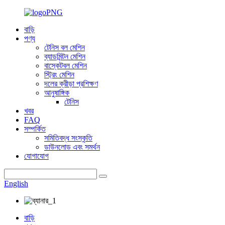
বাড়ি
পণ্য
টেনিস বল মেশিন
ব্যাডমিন্টন মেশিন
বাস্কেটবল মেশিন
স্ট্রিং মেশিন
দলের ক্রীড়া প্রশিক্ষণ
আনুষাঙ্গিক
টেনিস
খবর
FAQ
সম্পর্কিত
সমিতিবদ্ধ সংস্কৃতি
ডাউনলোড এবং সমর্থন
যোগাযোগ
English
বাড়ি