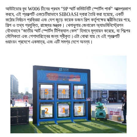
আউটডোর বুথ W006 চীনের প্রথম "9P স্মার্ট কমিউনিটি স্পোর্টস পার্ক" আত্মপ্রকাশ
করবে, এই প্রকল্পটি একচেটিয়াভাবে SIBOASI দ্বারা তৈরি করা হয়েছে, একটি
কঠোর নির্বাচন প্রক্রিয়া এবং দেশ জুড়ে কয়েক ডজন শিল্প কর্তৃপক্ষের স্ক্রীনিংয়ের পরে,
শিল্প ও তথ্য প্রযুক্তি, রাজ্যের মন্ত্রক। খেলাধুলার জেনারেল অ্যাডমিনিস্ট্রেশন
যৌথভাবে "জাতীয় স্মার্ট স্পোর্টস টিপিক্যাল কেস" হিসাবে মূল্যায়ন করেছে, যা শিল্পের
মৌলিকতা এবং পেশাদারিত্বের জন্য স্বীকৃত।এটা বোঝা যায় যে এই প্রকল্পটি
গুয়াংডং প্রদেশে একমাত্র, এবং এটি সমগ্র দেশে অনন্য।‍