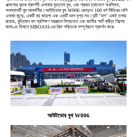
এক্সপোর অন্দর প্রদর্শনী এলাকার বৃহত্তম বুথ, এবং প্রধান চ্যানেলে অবস্থিত,
অবস্থানটি খুব আকর্ষণীয়।আউটডোর বুথ W006 এছাড়াও 100 বর্গ মিটারের বেশি
এলাকা জুড়ে, একটি বড় জায়গা এবং একটি ভাল দৃশ্য সহ।দুটি "হল" একই তলায়
রয়েছে, বুদ্ধিমান বল প্রশিক্ষণ সরঞ্জামে বিশ্বনেতা এবং জাতীয় স্মার্ট ক্রীড়া শিল্পের
মানদণ্ড হিসাবে SIBOASI-এর শিল্প শক্তিকে সম্পূর্ণরূপে প্রদর্শন করে৷‍
আউটডোর বুথ W006