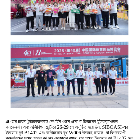
40 তম চায়না ইন্টারন্যাশনাল স্পোর্টস গুডস এক্সপো জিয়ামেন ইন্টারন্যাশনাল
কনভেনশন এবং এক্সিবিশন সেন্টারে 26-29 মে অনুষ্ঠিত হয়েছিল, SIBOASI-এর
ইনডোর বুথ B1402 এবং আউটডোর বুথ W006 উভয়ই রয়েছে, যা বিশ্বব্যাপী
প্রদর্শকদের মধ্যে ডাবল বুথ সহ একমাত্র ব্র্যান্ড, যার মধ্যে ইনডোর বুথ B1402 হল