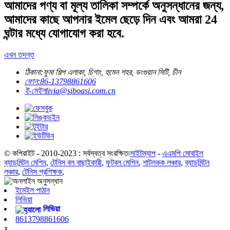
আমাদের পণ্য বা মূল্য তালিকা সম্পর্কে অনুসন্ধানের জন্য,
আমাদের কাছে আপনার ইমেল ছেড়ে দিন এবং আমরা 24
ঘন্টার মধ্যে যোগাযোগ করা হবে.
এখন তদন্ত
ঠিকানা:
ফুমা শিল্প এলাকা, চিগাং, হুমেন শহর, ডংগুয়ান সিটি, চীন
ফোন:
86-13798861606
ই-মেইল
livia@siboasi.com.cn
© কপিরাইট - 2010-2023 : সর্বস্বত্ব সংরক্ষিত৷
সাইটম্যাপ
-
এএমপি মোবাইল
ব্যাডমিন্টন মেশিন
,
টেনিস বল বাছাইকারী
,
ফুটবল মেশিন
,
শাটলকক লঞ্চার
,
ব্যাডমিন্টন
লঞ্চার
,
টেনিস প্রশিক্ষক
,
ইমেইল পাঠান
লিভিয়া
লিভিয়া
8613798861606
x