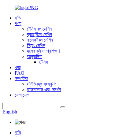
বাড়ি
পণ্য
টেনিস বল মেশিন
ব্যাডমিন্টন মেশিন
বাস্কেটবল মেশিন
স্ট্রিং মেশিন
দলের ক্রীড়া প্রশিক্ষণ
আনুষাঙ্গিক
টেনিস
খবর
FAQ
সম্পর্কিত
সমিতিবদ্ধ সংস্কৃতি
ডাউনলোড এবং সমর্থন
যোগাযোগ
English
বাড়ি